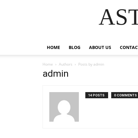
AS
HOME
BLOG
ABOUT US
CONTAC
Home
Authors
Posts by admin
admin
14 POSTS
0 COMMENTS