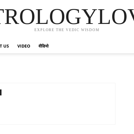
TROLOGYLO
EXPLORE THE VEDIC WISDOM
T US
VIDEO
वीडियो